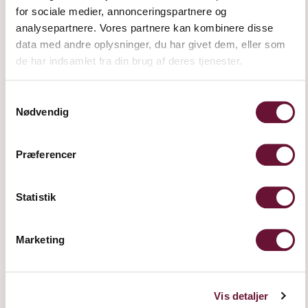
for sociale medier, annonceringspartnere og
analysepartnere. Vores partnere kan kombinere disse
data med andre oplysninger, du har givet dem, eller som
de har indsamlet fra din brug af deres tjenester.
Samtykkevalg
Nødvendig
CHERRY JUICE
Præferencer
Statistik
Marketing
Frederiksdalsvej 30
Vis detaljer
DK - 4912 Harpelunde