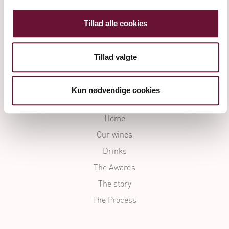
Denmark
Tillad alle cookies
+45 54 90 11 11
info@frederiksdal.com
Tillad valgte
CVR-nr / VAT no.: 33 05 90 94
Kun nødvendige cookies
Home
Our wines
Drinks
The Awards
The story
The Process