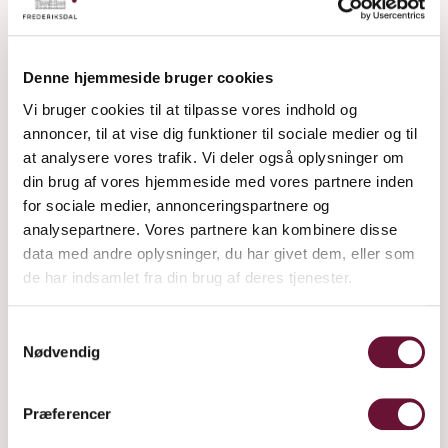
DESCRIPTION
The Stevns cherry is rich in acid, sugar and antioxidants,
Denne hjemmeside bruger cookies
lending the juice a complex and concentrated flavour -
Vi bruger cookies til at tilpasse vores indhold og
100% pure juice, no added sugar or water.
annoncer, til at vise dig funktioner til sociale medier og til
at analysere vores trafik. Vi deler også oplysninger om
Frederiksdal Cherry juice has the rich and intense
din brug af vores hjemmeside med vores partnere inden
flavour of cherries. Our juice is produced from the juice
for sociale medier, annonceringspartnere og
of the unique Danish Stevns cherry, exclusively from our
analysepartnere. Vores partnere kan kombinere disse
Estate’s own plantations.
data med andre oplysninger, du har givet dem, eller som
de har indsamlet fra din brug af deres tjenester.
The Stevns cherry is rich in acid, sugar and antioxidants,
Samtykkevalg
lending the cordial a complex and concentrated flavour.
Nødvendig
Frederiksdal Cherry Juice keeps for six weeks after
Præferencer
opening, if kept refrigerated.