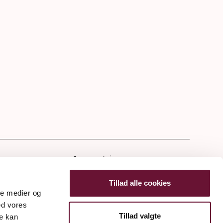
tter
Tillad alle cookies
ale medier og
ed vores
Tillad valgte
re kan