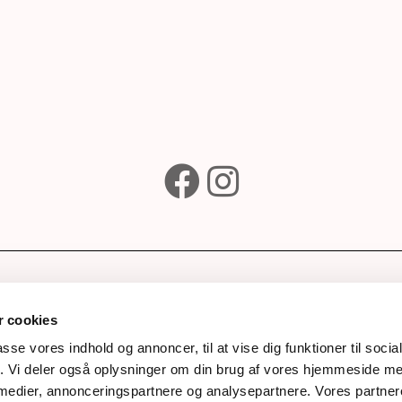
e
Subscribe to our newsle
Wines
 cookies
ks
passe vores indhold og annoncer, til at vise dig funktioner til soci
fik. Vi deler også oplysninger om din brug af vores hjemmeside m
rds
Next
 medier, annonceringspartnere og analysepartnere. Vores partne