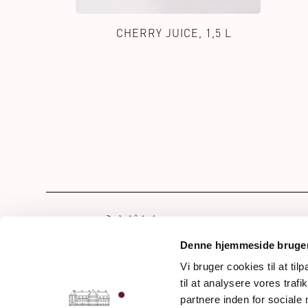
CHERRY JUICE, 1,5 L
Hom
Our 
Denne hjemmeside bruger
Drin
Vi bruger cookies til at til
Frederiksdalsvej 30
til at analysere vores tra
Awa
DK - 4912 Harpelunde
partnere inden for sociale