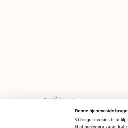
Hom
Sho
Denne hjemmeside bruger
Die 
Vi bruger cookies til at til
Frederiksdalsvej 30
til at analysere vores tra