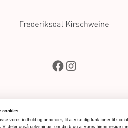
Frederiksdal Kirschweine
e
Abonniere unseren
Newsletter
p
 cookies
Drinks
passe vores indhold og annoncer, til at vise dig funktioner til soci
fik. Vi deler også oplysninger om din brug af vores hjemmeside m