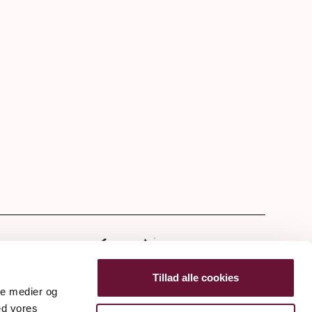
Tillad alle cookies
ale medier og
ed vores