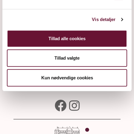
Intense taste of cherries. The taste is distinct with intense
cherry sweetness. Frederiksdal Likør is perfect in cocktails,
with dark chocolate desserts or blue cheeses – or as a Kir
Vis detaljer
Royal with Cava.
Tillad alle cookies
0.5 l
17%
Tillad valgte
Kun nødvendige cookies