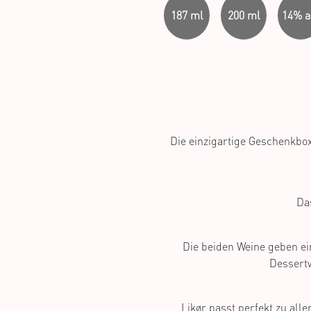
187 ml
200 ml
14% a
Die einzigartige Geschenkbox
Da
Die beiden Weine geben ein
Dessert
Likør passt perfekt zu alle