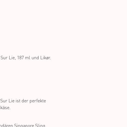
Sur Lie, 187 ml und Likør.
ur Lie ist der perfekte
käse.
endären Singapore Sling.