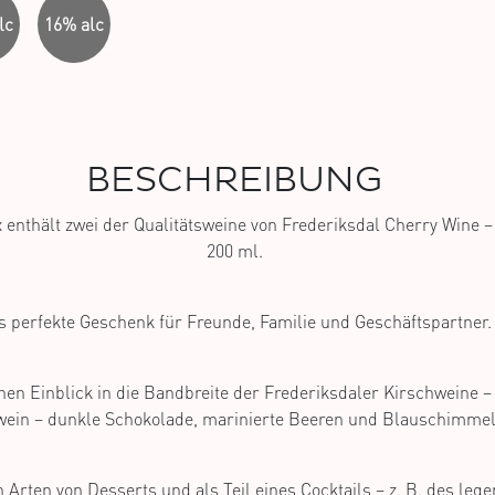
lc
16% alc
BESCHREIBUNG
 enthält zwei der Qualitätsweine von Frederiksdal Cherry Wine – 
200 ml.
s perfekte Geschenk für Freunde, Familie und Geschäftspartner.
en Einblick in die Bandbreite der Frederiksdaler Kirschweine – S
wein – dunkle Schokolade, marinierte Beeren und Blauschimmel
n Arten von Desserts und als Teil eines Cocktails – z. B. des leg