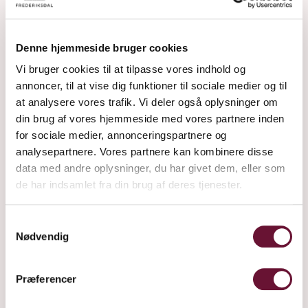
gør, hvad vi kan for at passe på bier og insekter.
Vi har etableret et minivådområde for at
Denne hjemmeside bruger cookies
forhindre udledningen af kvælstof i de danske
Vi bruger cookies til at tilpasse vores indhold og
farvande. Vi opvarmer med CO2 neutralt
annoncer, til at vise dig funktioner til sociale medier og til
halmfyr.
at analysere vores trafik. Vi deler også oplysninger om
din brug af vores hjemmeside med vores partnere inden
Og som de fleste synes vi, at biodiversitet i alle
for sociale medier, annonceringspartnere og
aspekter er værd at værne om.
analysepartnere. Vores partnere kan kombinere disse
data med andre oplysninger, du har givet dem, eller som
Danske produkter af højeste kvalitet
de har indsamlet fra din brug af deres tjenester.
Mange anerkender, at vi i Danmark producerer
Samtykkevalg
råvarer af høj kvalitet – som ovenikøbet får
Nødvendig
internationale priser og anerkendelser – det
gælder vores egne produkter, og det gælder en
Præferencer
bred vifte af andre danske kvalitetsprodukter.