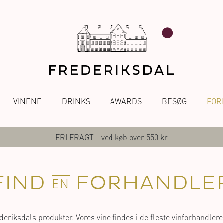
VINENE
DRINKS
AWARDS
BESØG
FOR
FRI FRAGT - ved køb over 550 kr
FIND
FORHANDLE
EN
riksdals produkter. Vores vine findes i de fleste vinforhandlere