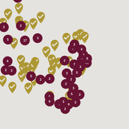
2
3
3
5
17
2
4
4
7
6
2
2
4
61
2
7
3
2
3
5
3
5
2
2
2
2
3
5
2
4
6
3
2
7
6
2