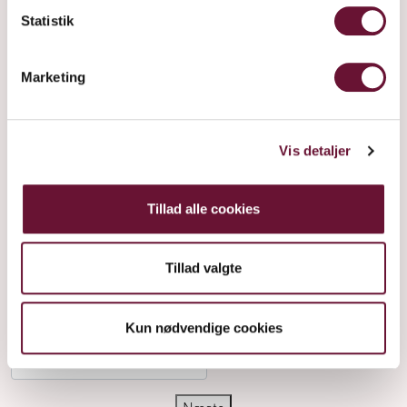
Vinene
Statistik
Drinks
Awards
Marketing
Historien
Processen
Vis detaljer
Blog
Besøg
Tillad alle cookies
Teamet
Forhandler
Tillad valgte
Tilmeld nyhedsbrev
Kun nødvendige cookies