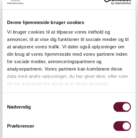
Frederiksdal Kirsebærvin A/S Frederiksdalsvej 30, 4912
Harpelunde
Denne hjemmeside bruger cookies
Vi bruger cookies til at tilpasse vores indhold og
+45 54 90 11 11 - normal telefontid hverdage 8-16
annoncer, til at vise dig funktioner til sociale medier og til
info@frederiksdal.com
at analysere vores trafik. Vi deler også oplysninger om
din brug af vores hjemmeside med vores partnere inden
ÅBNINGSTIDER hverdage 10 - 16. Weekender og helligdage
for sociale medier, annonceringspartnere og
11 - 16.
analysepartnere. Vores partnere kan kombinere disse
data med andre oplysninger, du har givet dem, eller som
Kreditkort , MobilePay
de har indsamlet fra din brug af deres tjenester.
Forretningsbetingelser
Samtykkevalg
Fortryd ordre
Nødvendig
Fortryd abonnement
Præferencer
Forside