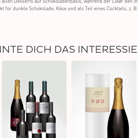
u allen Desserts auf Schokoladenbasis, während der Likør den 
kt für dunkle Schokolade, Käse und als Teil eines Cocktails, z. B
NTE DICH DAS INTERESSI