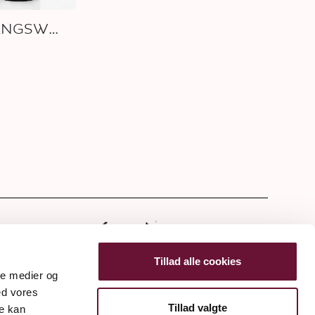
JAHRGANGSWEIN
Tillad alle cookies
ale medier og
ed vores
Tillad valgte
re kan