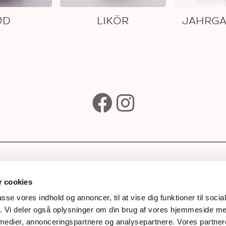
ØD
LIKÖR
e
Abonniere unseren
Newsletter
p
 cookies
Drinks
passe vores indhold og annoncer, til at vise dig funktioner til soci
fik. Vi deler også oplysninger om din brug af vores hjemmeside m
rds
 medier, annonceringspartnere og analysepartnere. Vores partne