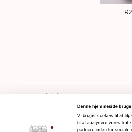
R
Hom
Sho
Denne hjemmeside bruger
Die 
Vi bruger cookies til at til
Frederiksdalsvej 30
til at analysere vores tra
Awa
DK - 4912 Harpelunde
partnere inden for sociale