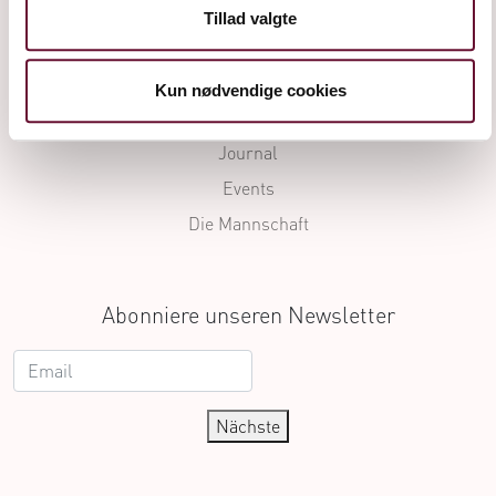
Die Drinks
Tillad valgte
Awards
Die Geschichte
Kun nødvendige cookies
Die Herstellung
Journal
Events
Die Mannschaft
Abonniere unseren Newsletter
Nächste