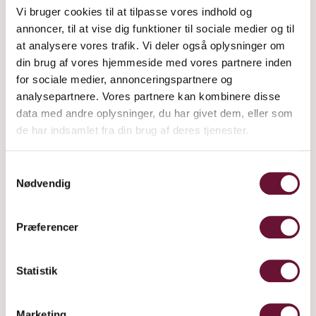
Vi bruger cookies til at tilpasse vores indhold og
annoncer, til at vise dig funktioner til sociale medier og til
at analysere vores trafik. Vi deler også oplysninger om
RØD
din brug af vores hjemmeside med vores partnere inden
for sociale medier, annonceringspartnere og
219 kr
+ Fragt
analysepartnere. Vores partnere kan kombinere disse
data med andre oplysninger, du har givet dem, eller som
de har indsamlet fra din brug af deres tjenester.
Samtykkevalg
Nødvendig
Præferencer
Statistik
Marketing