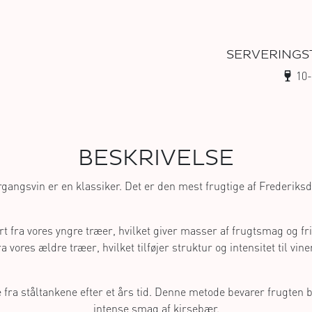
SERVERINGS
10-
BESKRIVELSE
gangsvin er en klassiker. Det er den mest frugtige af Frederiks
fra vores yngre træer, hvilket giver masser af frugtsmag og f
ra vores ældre træer, hvilket tilføjer struktur og intensitet til vine
e fra ståltankene efter et års tid. Denne metode bevarer frugten 
intense smag af kirsebær.