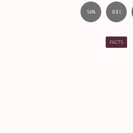
14%
0.5 l
FACTS