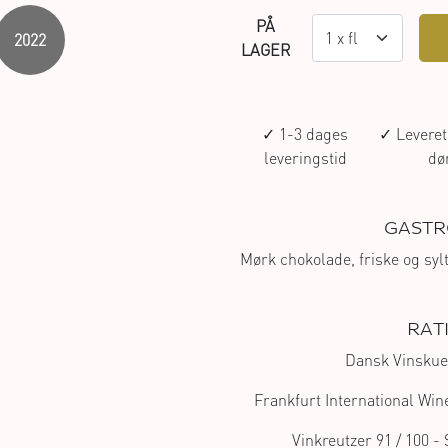
PÅ
2022
LAGER
✓ 1-3 dages
✓ Leveret 
leveringstid
dø
GASTR
Mørk chokolade, friske og syl
RAT
Dansk Vinskue
Frankfurt International Win
Vinkreutzer
91
/ 100
- 