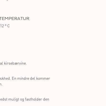
TEMPERATUR
12 ° C
dal kirsebærvine.
riskhed. En mindre del kommer
n.
bedst muligt og fastholder den