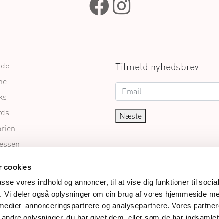
ide
Tilmeld nyhedsbrev
ne
ks
rds
Næste
orien
essen
Kontrolrapport
 cookies
Firmagaver
øg
passe vores indhold og annoncer, til at vise dig funktioner til soci
met
fik. Vi deler også oplysninger om din brug af vores hjemmeside m
andler
 medier, annonceringspartnere og analysepartnere. Vores partne
ndre oplysninger, du har givet dem, eller som de har indsamlet 