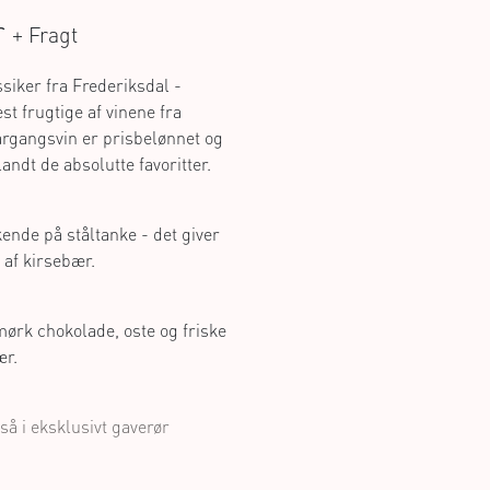
r
+ Fragt
siker fra Frederiksdal -
t frugtige af vinene fra
årgangsvin er prisbelønnet og
andt de absolutte favoritter.
nde på ståltanke - det giver
af kirsebær.
mørk chokolade, oste og friske
r.
så i eksklusivt gaverør