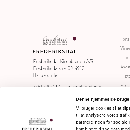
Fors
Vine
Drin
Frederiksdal Kirsebærvin A/S
Awa
Frederiksdalsvej 30, 4912
Harpelunde
Hist
Proc
+45 54 90 11 11 - normal telefontid
hverdage 8-16
Blog
Denne hjemmeside bruger
Bes
info@frederiksdal.com
Vi bruger cookies til at til
Tea
til at analysere vores tra
ÅBNINGSTIDER hverdage 10 - 16.
Forh
partnere inden for sociale
Weekender og helligdage 11 - 16.
kombinere disse data med a