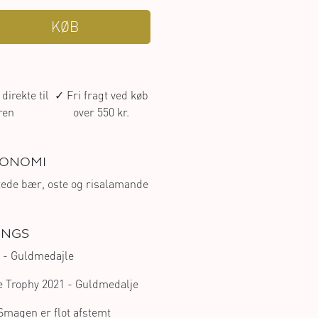
KØB
direkte til
✓ Fri fragt ved køb
ren
over 550 kr.
ONOMI
tede bær, oste og risalamande
INGS
- Guldmedajle
e Trophy 2021
- Guldmedalje
Smagen er flot afstemt