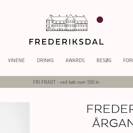
VINENE
DRINKS
AWARDS
BESØG
FOR
FRI FRAGT - ved køb over 550 kr
FREDER
ÅRGAN