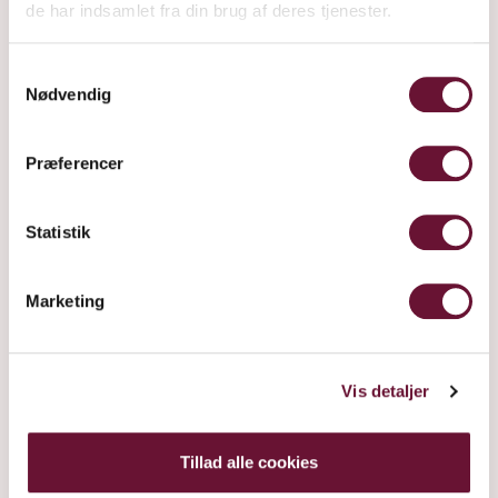
de har indsamlet fra din brug af deres tjenester.
Samtykkevalg
Nødvendig
Præferencer
Statistik
Marketing
Vis detaljer
Tillad alle cookies
KIRSEBÆRJUICE, 1,5 L