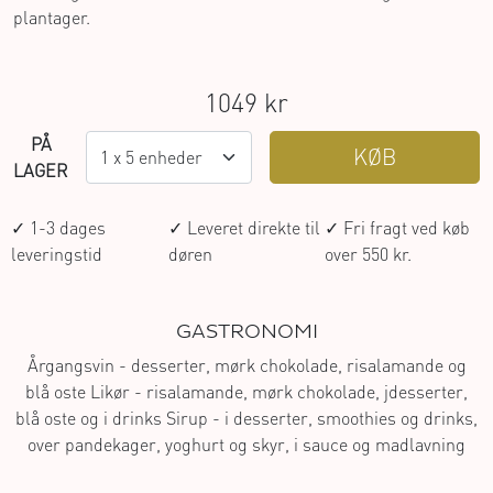
plantager.
1049 kr
PÅ
KØB
LAGER
✓ 1-3 dages
✓ Leveret direkte til
✓ Fri fragt ved køb
leveringstid
døren
over 550 kr.
GASTRONOMI
Årgangsvin - desserter, mørk chokolade, risalamande og
blå oste Likør - risalamande, mørk chokolade, jdesserter,
blå oste og i drinks Sirup - i desserter, smoothies og drinks,
over pandekager, yoghurt og skyr, i sauce og madlavning