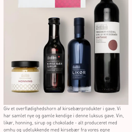
Giv et overflødighedshorn af kirsebærprodukter i gave. Vi
har samlet nye og gamle kendige i denne luksus gave. Vin,
likør, honning, sirup og chokolade - alt produceret med
omhu og udelukkende med kirsebær fra vores egne