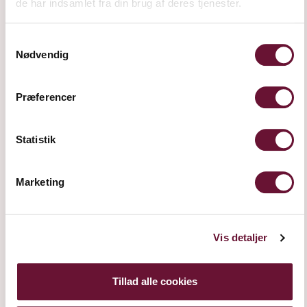
de har indsamlet fra din brug af deres tjenester.
SOLERA
RESERVE
Samtykkevalg
Nødvendig
Præferencer
Statistik
Marketing
SUR LIE MAGNUM
Vis detaljer
Tillad alle cookies